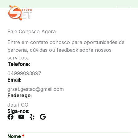
Ir
para
o
conteúdo
Fale Conosco Agora
Entre em contato conosco para oportunidades de
parceria, dúvidas ou feedback sobre nossos
serviços.
Telefone:
64999093897
Email:
grset.gestao@gmail.com
Endereço:
Jataí-GO
Siga-nos:
Nome