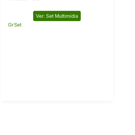
Ver: Set Multimídia
GrSet