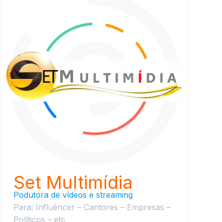
Set Multimídia
Podutora de vídeos e streaming
Para: Influêncer – Cantores – Empresas –
Políticos – etc